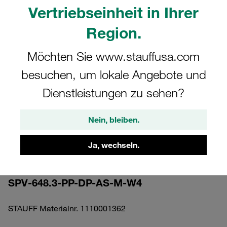
Vertriebseinheit in Ihrer
Region.
Möchten Sie www.stauffusa.com
Bitte beachten Sie: Das Bild dient nur zur Veranschaulichung und kann vom
besuchen, um lokale Angebote und
tatsächlichen Produkt abweichen.
Mehr anzeigen
Dienstleistungen zu sehen?
Komplettschelle Standard-Baureihe Gr.
Nein, bleiben.
6 Ø48,3mm Polypropylen W4 gerippt,
mit Vorspannung Anschweißpl., lang
Ja, wechseln.
Deckpl., AS-Schraube
SPV-648.3-PP-DP-AS-M-W4
STAUFF Materialnr. 1110001362