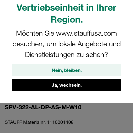
Vertriebseinheit in Ihrer
Region.
Möchten Sie www.stauffusa.com
Bitte beachten Sie: Das Bild dient nur zur Veranschaulichung und kann vom
besuchen, um lokale Angebote und
tatsächlichen Produkt abweichen.
Mehr anzeigen
Dienstleistungen zu sehen?
Komplettschelle Standard-Baureihe Gr.
Nein, bleiben.
3 Ø22mm Aluminium W10
Anschweißpl., lang Deckpl., AS-
Ja, wechseln.
Schraube gerippt, mit Vorspannung
SPV-322-AL-DP-AS-M-W10
STAUFF Materialnr. 1110001408