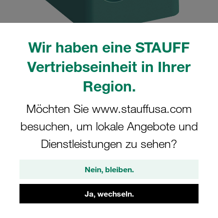
Wir haben eine STAUFF
Vertriebseinheit in Ihrer
Bitte beachten Sie: Das Bild dient nur zur Veranschaulichung und kann vom
tatsächlichen Produkt abweichen.
Region.
Mehr anzeigen
Komplettschelle Standard-Baureihe Gr.
Möchten Sie www.stauffusa.com
1 Ø10mm Polypropylen W3
besuchen, um lokale Angebote und
Schlitzschraube gerippt, mit
Dienstleistungen zu sehen?
Vorspannung
Nein, bleiben.
110-PP-LI-M-W3
Ja, wechseln.
STAUFF Materialnr. 1110001952