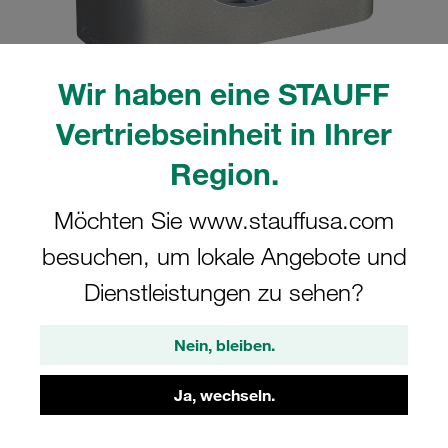
Wir haben eine STAUFF
Vertriebseinheit in Ihrer
Bitte beachten Sie: Das Bild dient nur zur Veranschaulichung und kann vom
tatsächlichen Produkt abweichen.
Region.
Mehr anzeigen
Komplettschelle Standard-Baureihe Gr.
Möchten Sie www.stauffusa.com
2 Ø15mm Aluminium W3 IS-Schraube
besuchen, um lokale Angebote und
gerippt, mit Vorspannung
Dienstleistungen zu sehen?
215-AL-IS-M-W3
Nein, bleiben.
STAUFF Materialnr. 1110002102
Ja, wechseln.
Technische Daten ansehen