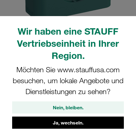
Wir haben eine STAUFF
Bitte beachten Sie: Das Bild dient nur zur Veranschaulichung und kann vom
Vertriebseinheit in Ihrer
tatsächlichen Produkt abweichen.
Mehr anzeigen
Region.
Komplettschelle Standard-Baureihe Gr.
Möchten Sie www.stauffusa.com
2 Ø12,7mm Polypropylen W3 Deckpl.,
besuchen, um lokale Angebote und
AS-Schraube gerippt, mit Vorspannung
Dienstleistungen zu sehen?
212.7-PP-DP-AS-M-W3
Nein, bleiben.
STAUFF Materialnr. 1110002149
Ja, wechseln.
Technische Daten ansehen