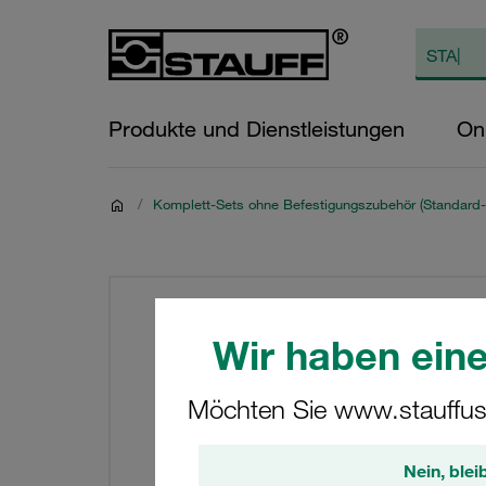
Produkte und Dienstleistungen
On
/
Komplett-Sets ohne Befestigungszubehör (Standard-
Wir haben eine
Möchten Sie www.stauffus
Nein, blei