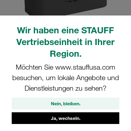
Wir haben eine STAUFF
Bitte beachten Sie: Das Bild dient nur zur Veranschaulichung und kann vom
Vertriebseinheit in Ihrer
tatsächlichen Produkt abweichen.
Mehr anzeigen
Region.
Komplettschelle Standard-Baureihe Gr.
Möchten Sie www.stauffusa.com
3 Ø22mm Polyamid W3 Deckpl., AS-
besuchen, um lokale Angebote und
Schraube gerippt, mit Vorspannung
Dienstleistungen zu sehen?
322-PA-DP-AS-M-W3
Nein, bleiben.
STAUFF Materialnr. 1110002222
Ja, wechseln.
Technische Daten ansehen