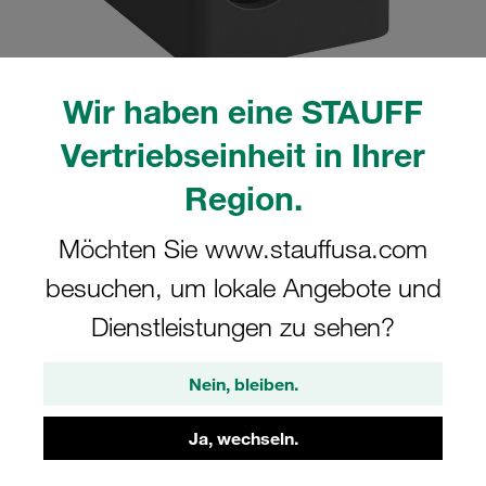
Wir haben eine STAUFF
Bitte beachten Sie: Das Bild dient nur zur Veranschaulichung und kann vom
Vertriebseinheit in Ihrer
tatsächlichen Produkt abweichen.
Mehr anzeigen
Region.
Komplettschelle Standard-Baureihe Gr.
Möchten Sie www.stauffusa.com
1 Ø10mm Polyamid W3 SI-Platte, AF-
besuchen, um lokale Angebote und
Schraube gerippt, mit Vorspannung
Dienstleistungen zu sehen?
110-PA-SIG-AF-M-W3
Nein, bleiben.
STAUFF Materialnr. 1110002415
Ja, wechseln.
Technische Daten ansehen