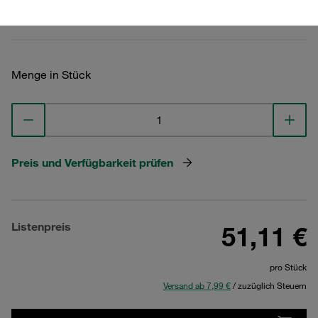
Technische Daten ansehen
Menge in Stück
Preis und Verfügbarkeit prüfen
Listenpreis
51,11 €
pro Stück
Versand ab 7,99 €
/ zuzüglich Steuern