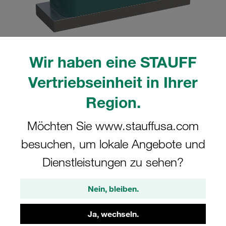
Wir haben eine STAUFF
Bitte beachten Sie: Das Bild dient nur zur Veranschaulichung und kann vom
tatsächlichen Produkt abweichen.
Vertriebseinheit in Ihrer
Mehr anzeigen
Region.
Komplettschelle Schwere Baureihe Gr.
Möchten Sie www.stauffusa.com
7S Ø76,1mm Polypropylen W12
Anschweißpl. Deckpl., AS-Schraube
besuchen, um lokale Angebote und
gerippt, mit Vorspannung
Dienstleistungen zu sehen?
SPAL-7076.1-PP-DPAL-AS-M-W12
Nein, bleiben.
STAUFF Materialnr. 1110002584
Ja, wechseln.