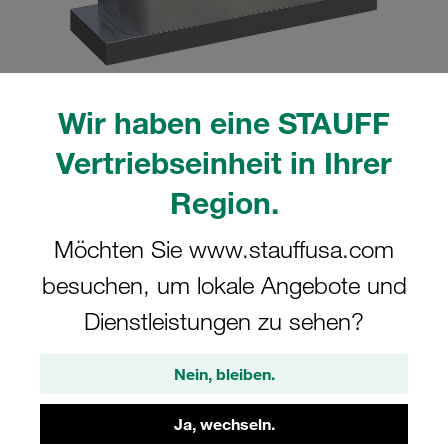
Wir haben eine STAUFF
Bitte beachten Sie: Das Bild dient nur zur Veranschaulichung und kann vom
tatsächlichen Produkt abweichen.
Vertriebseinheit in Ihrer
Mehr anzeigen
Region.
Komplettschelle Schwere Baureihe Gr.
Möchten Sie www.stauffusa.com
7S Ø88,9mm Aluminium W12
Anschweißpl. Deckpl., AS-Schraube
besuchen, um lokale Angebote und
gerippt, mit Vorspannung
Dienstleistungen zu sehen?
SPAL-7088.9-AL-DPAL-AS-M-W12
Nein, bleiben.
STAUFF Materialnr. 1110002952
Ja, wechseln.