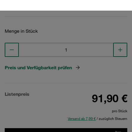
Technische Daten ansehen
Menge in Stück
Preis und Verfügbarkeit prüfen
Listenpreis
91,90 €
pro Stück
Versand ab 7,99 €
/ zuzüglich Steuern