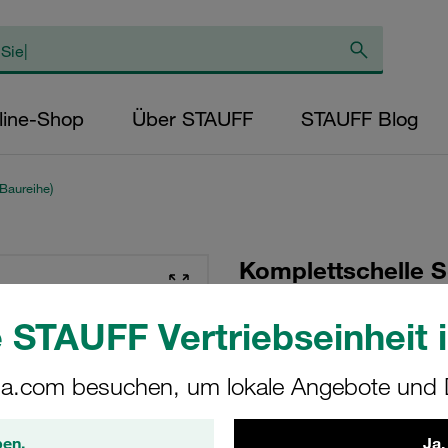
line-Shop
Über STAUFF
STAUFF Blog
Baureihe)
Komplettschelle S
Ø6,4mm Polypropy
 STAUFF Vertriebseinheit i
doppelt Deckpl., 
Vorspannung
a.com besuchen, um lokale Angebote und D
SPAS-3006.4-PP-DP
ben.
Ja,