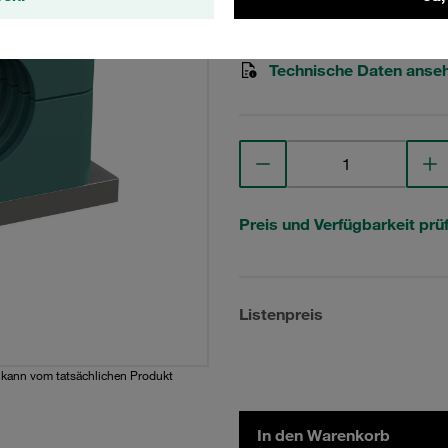
STAUFF Materialnr. 1110003
Technische Daten anse
Preis und Verfügbarkeit prü
Listenpreis
d kann vom tatsächlichen Produkt
In den Warenkorb