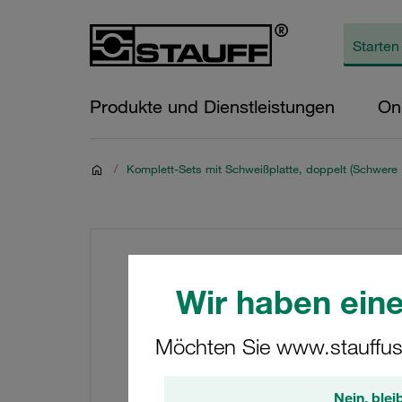
Produkte und Dienstleistungen
On
/
Komplett-Sets mit Schweißplatte, doppelt (Schwere 
Wir haben eine
Möchten Sie www.stauffus
Nein, blei