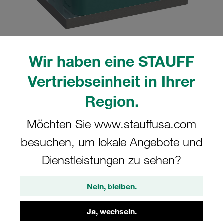
Wir haben eine STAUFF
Bitte beachten Sie: Das Bild dient nur zur Veranschaulichung und kann vom
tatsächlichen Produkt abweichen.
Vertriebseinheit in Ihrer
Mehr anzeigen
Region.
Komplettschelle Schwere Baureihe Gr.
Möchten Sie www.stauffusa.com
4S Ø30mm Polypropylen W12
Anschweißpl., doppelt Deckpl., AS-
besuchen, um lokale Angebote und
Schraube gerippt, mit Vorspannung
Dienstleistungen zu sehen?
SPAS-4030-PP-DPAS-AS-M-W12
Nein, bleiben.
STAUFF Materialnr. 1110003307
Ja, wechseln.