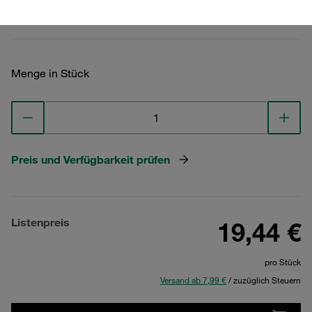
Technische Daten ansehen
Menge in Stück
Preis und Verfügbarkeit prüfen
Listenpreis
19,44 €
pro Stück
Versand ab 7,99 €
/ zuzüglich Steuern