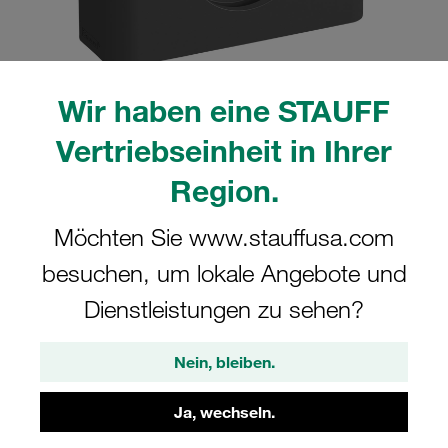
Wir haben eine STAUFF
Bitte beachten Sie: Das Bild dient nur zur Veranschaulichung und kann vom
Vertriebseinheit in Ihrer
tatsächlichen Produkt abweichen.
Mehr anzeigen
Region.
Komplettschelle Schwere Baureihe Gr.
Möchten Sie www.stauffusa.com
7S Ø81mm Polyamid W19 Deckpl., AS-
besuchen, um lokale Angebote und
Schraube gerippt, mit Vorspannung
Dienstleistungen zu sehen?
7081-PA-DPAL-AS-M-W19
Nein, bleiben.
STAUFF Materialnr. 1110003537
Ja, wechseln.
Technische Daten ansehen