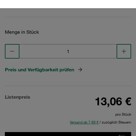
Technische Daten ansehen
Menge in Stück
Preis und Verfügbarkeit prüfen
Listenpreis
13,06 €
pro Stück
Versand ab 7,99 €
/ zuzüglich Steuern