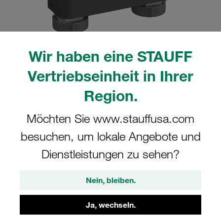
Wir haben eine STAUFF
Bitte beachten Sie: Das Bild dient nur zur Veranschaulichung und kann vom
Vertriebseinheit in Ihrer
tatsächlichen Produkt abweichen.
Mehr anzeigen
Region.
Komplettschelle Schwere Baureihe Gr.
Möchten Sie www.stauffusa.com
4S Ø26,9mm Polyamid W13
besuchen, um lokale Angebote und
Tragschienenmutter Deckpl., IS-
Schraube gerippt, mit Vorspannung
Dienstleistungen zu sehen?
GMV-4026.9-PA-DPAL-IS-M-W13
Nein, bleiben.
STAUFF Materialnr. 1110003987
Ja, wechseln.