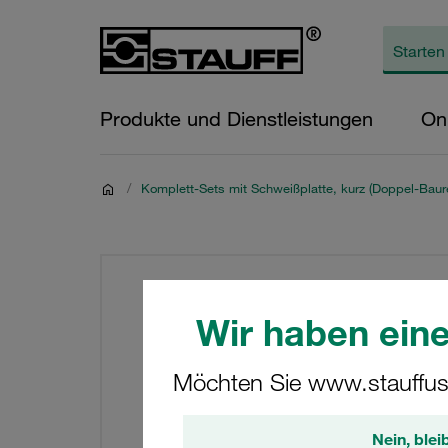
Produkte und Dienstleistungen
On
/
Komplett-Sets mit Schweißplatte, kurz (Doppel-Baur
Wir haben eine
Möchten Sie www.stauffus
Nein, blei