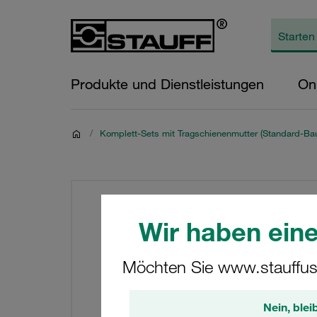
Produkte und Dienstleistungen
On
/
Komplett-Sets mit Tragschienenmutter (Standard-Bau
Wir haben eine
Möchten Sie www.stauffus
Nein, blei