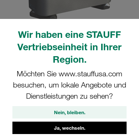
Wir haben eine STAUFF
Bitte beachten Sie: Das Bild dient nur zur Veranschaulichung und kann vom
Vertriebseinheit in Ihrer
tatsächlichen Produkt abweichen.
Mehr anzeigen
Region.
Komplettschelle Standard-Baureihe Gr.
Möchten Sie www.stauffusa.com
2 Ø12,7mm Aluminium W3 Deckpl., AS-
besuchen, um lokale Angebote und
Schraube Tragschienenmutter
Dienstleistungen zu sehen?
SM-212.7-AL-DP-AS-M-W3
Nein, bleiben.
STAUFF Materialnr. 1110005126
Ja, wechseln.
Technische Daten ansehen