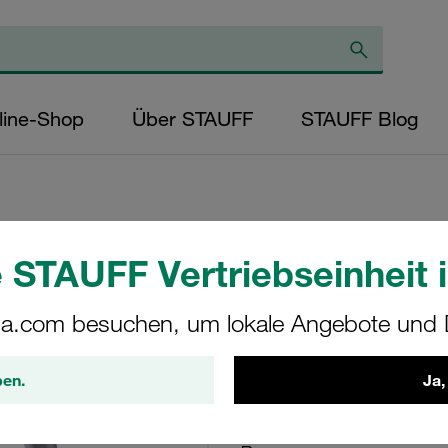
line-Shop
Über STAUFF
STAUFF Blog
 STAUFF Vertriebseinheit i
Rundstahlbügel Ed
Mutter
a.com besuchen, um lokale Angebote und D
RBD-A-30-W5-compl
ben.
Ja,
STAUFF Materialnr. 1110005