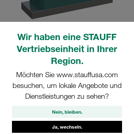
Wir haben eine STAUFF
Bitte beachten Sie: Das Bild dient nur zur Veranschaulichung und kann vom
tatsächlichen Produkt abweichen.
Vertriebseinheit in Ihrer
Mehr anzeigen
Region.
Komplettschelle Schwere Baureihe Gr.
Möchten Sie www.stauffusa.com
5S Ø38mm Polypropylen W10
Anschweißpl. Deckpl., AS-Schraube
besuchen, um lokale Angebote und
gerippt, mit Vorspannung
Dienstleistungen zu sehen?
SPAL-5038-PP-DPAL-AS-M-W10
Nein, bleiben.
STAUFF Materialnr. 1110005894
Ja, wechseln.