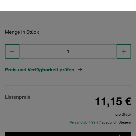
Technische Daten ansehen
Menge in Stück
Preis und Verfügbarkeit prüfen
Listenpreis
11,15 €
pro Stück
Versand ab 7,99 €
/ zuzüglich Steuern