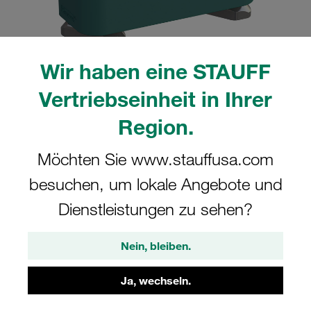
Wir haben eine STAUFF
Bitte beachten Sie: Das Bild dient nur zur Veranschaulichung und kann vom
Vertriebseinheit in Ihrer
tatsächlichen Produkt abweichen.
Mehr anzeigen
Region.
Komplettschelle Standard-Baureihe Gr.
Möchten Sie www.stauffusa.com
2 Ø14mm Polypropylen W3 IS-Schraube
besuchen, um lokale Angebote und
Tragschienenmutter
Dienstleistungen zu sehen?
SM-214-PP-IS-M-W3
Nein, bleiben.
STAUFF Materialnr. 1110005947
Ja, wechseln.
Technische Daten ansehen