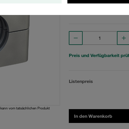
Technische Daten anse
Preis und Verfügbarkeit prü
Listenpreis
d kann vom tatsächlichen Produkt
In den Warenkorb