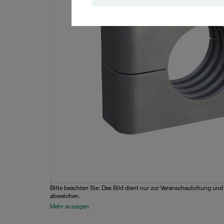
Bitte beachten Sie: Das Bild dient nur zur Veranschaulichung un
abweichen.
Mehr anzeigen