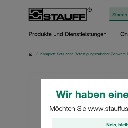
Produkte und Dienstleistungen
On
/
Komplett-Sets ohne Befestigungszubehör (Schwere B
Wir haben eine
Möchten Sie www.stauffus
Nein, blei