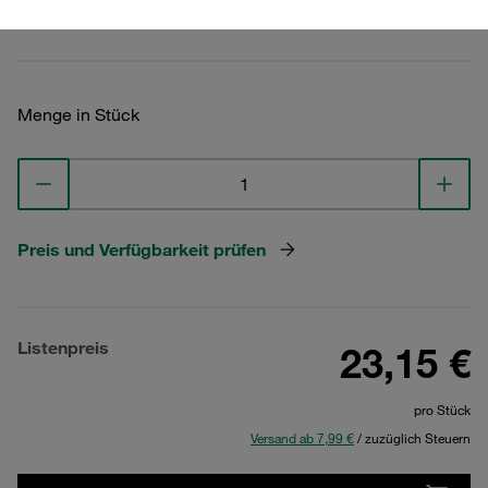
Technische Daten ansehen
Menge in Stück
Preis und Verfügbarkeit prüfen
Listenpreis
23,15 €
pro Stück
Versand ab 7,99 €
/ zuzüglich Steuern