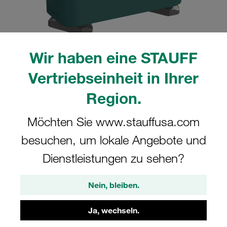
Wir haben eine STAUFF
Bitte beachten Sie: Das Bild dient nur zur Veranschaulichung und kann vom
Vertriebseinheit in Ihrer
tatsächlichen Produkt abweichen.
Mehr anzeigen
Region.
Komplettschelle Standard-Baureihe Gr.
Möchten Sie www.stauffusa.com
5 Ø38mm Polypropylen W5
besuchen, um lokale Angebote und
Tragschienenmutter Deckpl., AS-
Schraube gerippt, mit Vorspannung
Dienstleistungen zu sehen?
SM-538-PP-DP-AS-M-W5
Nein, bleiben.
STAUFF Materialnr. 1110006478
Ja, wechseln.