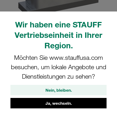
Wir haben eine STAUFF
Vertriebseinheit in Ihrer
Bitte beachten Sie: Das Bild dient nur zur Veranschaulichung und kann vom
tatsächlichen Produkt abweichen.
Region.
Mehr anzeigen
Komplettschelle Schwere Baureihe Gr.
Möchten Sie www.stauffusa.com
4S Ø20mm Aluminium W21 Deckpl.,
besuchen, um lokale Angebote und
AS-Schraube Anschweißpl.
Dienstleistungen zu sehen?
SPAL-4020-AL-DPAL-AS-M-W21
Nein, bleiben.
STAUFF Materialnr. 1110006723
Ja, wechseln.
Technische Daten ansehen