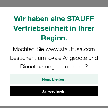
Wir haben eine STAUFF
Vertriebseinheit in Ihrer
Bitte beachten Sie: Das Bild dient nur zur Veranschaulichung und kann vom
Region.
tatsächlichen Produkt abweichen.
Mehr anzeigen
Möchten Sie www.stauffusa.com
Komplettschelle Schwere Baureihe Gr.
besuchen, um lokale Angebote und
7S Ø65mm Polypropylen W2 Deckplatte
Dienstleistungen zu sehen?
Anschweißpl.
Nein, bleiben.
SPAL-7065-PP-R-DPAL-M-W2
Ja, wechseln.
STAUFF Materialnr. 1110006766
Technische Daten ansehen