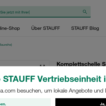
line-Shop
Über STAUFF
STAUFF Blog
Baureihe)
Komplettschelle S
Ø130mm Polypropy
 STAUFF Vertriebseinheit i
Schraube Anschwe
a.com besuchen, um lokale Angebote und D
SPAL-9130-PP-DPAL
STAUFF Materialnr. 1110006
ben.
Ja,