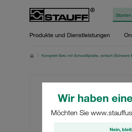
Produkte und Dienstleistungen
On
/
Komplett-Sets mit Schweißplatte, einfach (Schwere 
Wir haben eine
Möchten Sie www.stauffus
Nein, blei