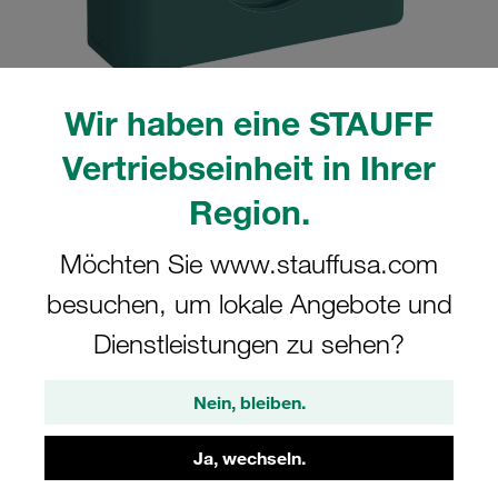
Wir haben eine STAUFF
Bitte beachten Sie: Das Bild dient nur zur Veranschaulichung und kann vom
Vertriebseinheit in Ihrer
tatsächlichen Produkt abweichen.
Mehr anzeigen
Region.
Komplettschelle Schwere Baureihe Gr.
Möchten Sie www.stauffusa.com
4S Ø20mm Polypropylen W3 Deckpl.,
besuchen, um lokale Angebote und
AS-Schraube gerippt, mit Vorspannung
Dienstleistungen zu sehen?
4020-PP-DPAL-AS-M-W3
Nein, bleiben.
STAUFF Materialnr. 1110008068
Ja, wechseln.
Technische Daten ansehen