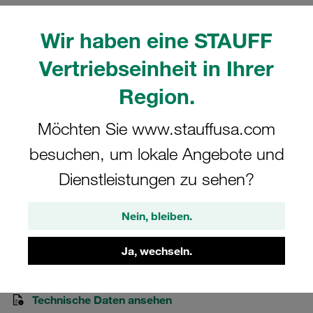
Wir haben eine STAUFF
Vertriebseinheit in Ihrer
Region.
Bitte beachten Sie: Das Bild dient nur zur Veranschaulichung und kann vom
tatsächlichen Produkt abweichen.
Mehr anzeigen
Möchten Sie www.stauffusa.com
Komplettschelle Schwere Baureihe Gr.
besuchen, um lokale Angebote und
6S Ø38mm Polypropylen W3 SI-Platte,
Dienstleistungen zu sehen?
AF-Schraube SI-Platte, AF-Schraube
Nein, bleiben.
6038-PP-R-SIP-AF-M-W3
Ja, wechseln.
STAUFF Materialnr. 1110012733
Technische Daten ansehen