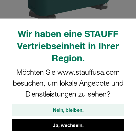
Wir haben eine STAUFF
Bitte beachten Sie: Das Bild dient nur zur Veranschaulichung und kann vom
Vertriebseinheit in Ihrer
tatsächlichen Produkt abweichen.
Mehr anzeigen
Region.
Komplettschelle Standard-Baureihe Gr.
Möchten Sie www.stauffusa.com
7 Ø70mm Polypropylen W3 Deckpl., AS-
besuchen, um lokale Angebote und
Schraube Tragschienenmutter
Dienstleistungen zu sehen?
SM-770-PP-DP-AS-M-W3
Nein, bleiben.
STAUFF Materialnr. 1110015020
Ja, wechseln.
Technische Daten ansehen