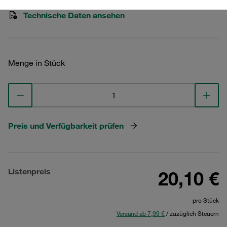
Technische Daten ansehen
Menge in Stück
Preis und Verfügbarkeit prüfen
Listenpreis
20,10 €
pro Stück
Versand ab 7,99 €
/ zuzüglich Steuern