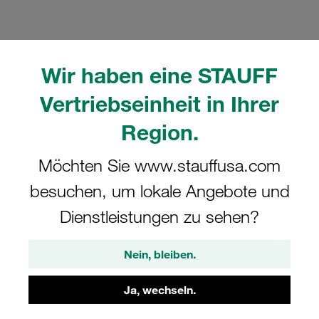
Wir haben eine STAUFF
Vertriebseinheit in Ihrer
Bitte beachten Sie: Das Bild dient nur zur Veranschaulichung und kann vom
tatsächlichen Produkt abweichen.
Region.
Mehr anzeigen
Möchten Sie www.stauffusa.com
Komplettschelle Schwere Doppel-
Baureihe Gr. 4S Ø25/30mm
besuchen, um lokale Angebote und
Polypropylen W3 Tragschienenmutter,
Dienstleistungen zu sehen?
Deckplatte AS-Schraube gerippt, mit
Vorspannung
Nein, bleiben.
GMV-4030/25-PP-DPAD-AS-M-W3
Ja, wechseln.
STAUFF Materialnr. 1110015397