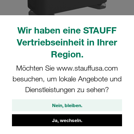
Wir haben eine STAUFF
Vertriebseinheit in Ihrer
Bitte beachten Sie: Das Bild dient nur zur Veranschaulichung und kann vom
tatsächlichen Produkt abweichen.
Mehr anzeigen
Region.
Komplettschelle Standard-Baureihe Gr.
Möchten Sie www.stauffusa.com
4 Ø22mm Polyamid W5 Deckpl., AS-
besuchen, um lokale Angebote und
Schraube Tragschienenmutter
Dienstleistungen zu sehen?
SM-422-PA-DP-AS-M-W5
Nein, bleiben.
STAUFF Materialnr. 1110015411
Ja, wechseln.
Technische Daten ansehen