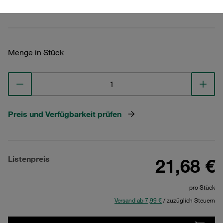
Technische Daten ansehen
Menge in Stück
Preis und Verfügbarkeit prüfen
Listenpreis
21,68 €
pro Stück
Versand ab 7,99 €
/ zuzüglich Steuern