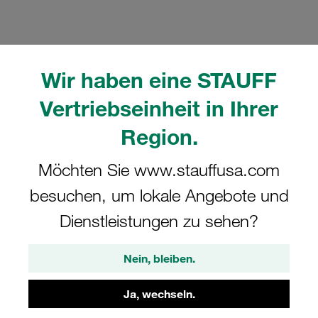
Wir haben eine STAUFF
Bitte beachten Sie: Das Bild dient nur zur Veranschaulichung und kann vom
Vertriebseinheit in Ihrer
tatsächlichen Produkt abweichen.
Mehr anzeigen
Region.
Komplettschelle Schwere Baureihe Gr.
Möchten Sie www.stauffusa.com
4S Ø30mm Polypropylen W10
besuchen, um lokale Angebote und
Anschweißpl., doppelt Deckpl., AS-
Schraube glatt, ohne Vorspannung
Dienstleistungen zu sehen?
SPAS-4030-PP-H-DPAS-AS-M-W10
Nein, bleiben.
STAUFF Materialnr. 1110015486
Ja, wechseln.