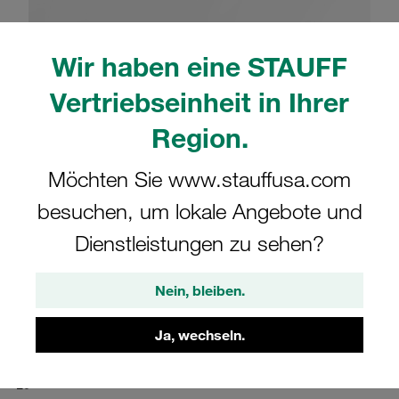
Wir haben eine STAUFF
Vertriebseinheit in Ihrer
Bitte beachten Sie: Das Bild dient nur zur Veranschaulichung und kann vom
Region.
tatsächlichen Produkt abweichen.
Mehr anzeigen
Möchten Sie www.stauffusa.com
Komplettschelle Standard-Baureihe Gr.
besuchen, um lokale Angebote und
3 Ø22mm Polyamid W3 Deckplatte
Dienstleistungen zu sehen?
gerippt, mit Vorspannung
Nein, bleiben.
322-PA-DP-W3
Ja, wechseln.
STAUFF Materialnr. 1110015677
Technische Daten ansehen