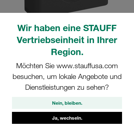
Wir haben eine STAUFF
Vertriebseinheit in Ihrer
Bitte beachten Sie: Das Bild dient nur zur Veranschaulichung und kann vom
tatsächlichen Produkt abweichen.
Region.
Mehr anzeigen
Möchten Sie www.stauffusa.com
Komplettschelle Schwere Baureihe Gr.
5S Ø33,7mm Polyamid W5 SI-Platte,
besuchen, um lokale Angebote und
AF-Schraube glatt, ohne Vorspannung
Dienstleistungen zu sehen?
5033.7-PA-H-SIP-AF-M-W5
Nein, bleiben.
STAUFF Materialnr. 1110015772
Ja, wechseln.
Technische Daten ansehen