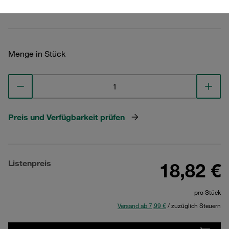
Technische Daten ansehen
Menge in Stück
Preis und Verfügbarkeit prüfen
Listenpreis
18,82 €
pro Stück
Versand ab 7,99 €
/ zuzüglich Steuern