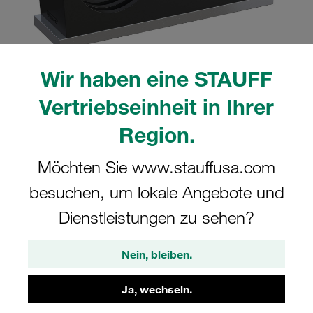
Wir haben eine STAUFF
Bitte beachten Sie: Das Bild dient nur zur Veranschaulichung und kann vom
Vertriebseinheit in Ihrer
tatsächlichen Produkt abweichen.
Mehr anzeigen
Region.
Komplettschelle Doppel-Baureihe Gr.
Möchten Sie www.stauffusa.com
3D Ø22mm Polyamid W5 Anschweißpl.,
besuchen, um lokale Angebote und
kurz Deckpl., AS-Schraube gerippt, mit
Vorspannung
Dienstleistungen zu sehen?
SP-322/22-PA-GD-AS-M-W5
Nein, bleiben.
STAUFF Materialnr. 1110015933
Ja, wechseln.