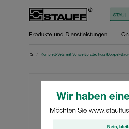
Produkte und Dienstleistungen
On
/
Komplett-Sets mit Schweißplatte, kurz (Doppel-Baur
Wir haben eine
Möchten Sie www.stauffus
Nein, blei