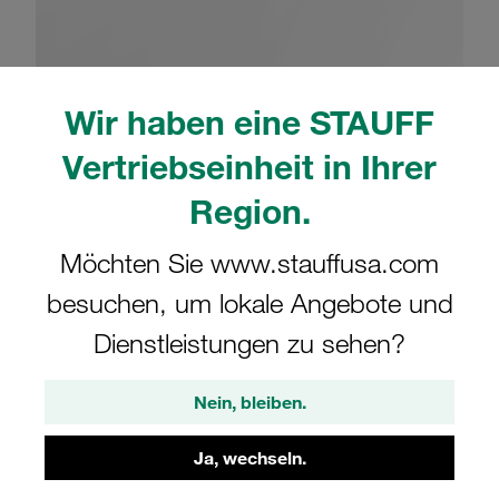
Wir haben eine STAUFF
Bitte beachten Sie: Das Bild dient nur zur Veranschaulichung und kann vom
Vertriebseinheit in Ihrer
tatsächlichen Produkt abweichen.
Mehr anzeigen
Region.
Komplettschelle Schwere Baureihe Gr.
Möchten Sie www.stauffusa.com
6S Ø63,5mm Aluminium W10 Deckpl.,
besuchen, um lokale Angebote und
AS-Schraube, SI-Blech Anschweißpl.
Dienstleistungen zu sehen?
SPAL-6063.5-AL-DPAL-AS-SI-M-W10
Nein, bleiben.
STAUFF Materialnr. 1110020635
Ja, wechseln.
Technische Daten ansehen