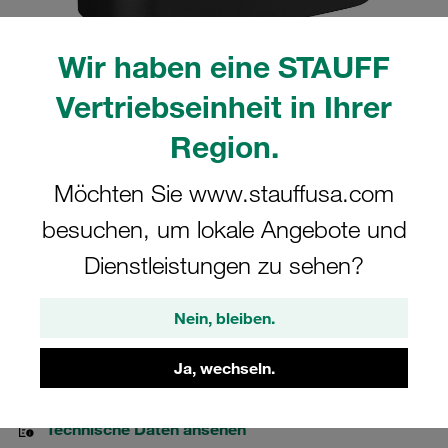
Wir haben eine STAUFF
Vertriebseinheit in Ihrer
Bitte beachten Sie: Das Bild dient nur zur Veranschaulichung und kann vom
Region.
tatsächlichen Produkt abweichen.
Mehr anzeigen
Möchten Sie www.stauffusa.com
Schellenkörper Gr. 7S Ø66mm Schwere
besuchen, um lokale Angebote und
Baureihe Polypropylen mit RI-Einsatz
Dienstleistungen zu sehen?
DIN 3015
Nein, bleiben.
7066-PP-R
Ja, wechseln.
STAUFF Materialnr. 1110021456
Technische Daten ansehen