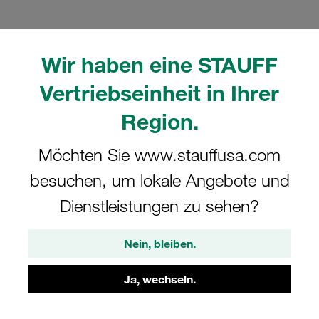
Wir haben eine STAUFF
Vertriebseinheit in Ihrer
Bitte beachten Sie: Das Bild dient nur zur Veranschaulichung und kann vom
tatsächlichen Produkt abweichen.
Region.
Mehr anzeigen
Möchten Sie www.stauffusa.com
Komplettschelle Leichte Baureihe Gr. 2
Ø14mm mit Tragschienenmutter
besuchen, um lokale Angebote und
Deckpl., AS-Schraube
Dienstleistungen zu sehen?
LBBU-SM-214-SA73-DP-AS-M8-W3
Nein, bleiben.
STAUFF Materialnr. 1110022495
Ja, wechseln.
Technische Daten ansehen