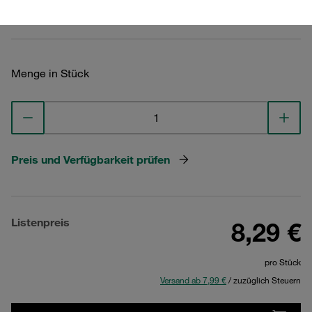
Technische Daten ansehen
Menge in Stück
Preis und Verfügbarkeit prüfen
Listenpreis
8,29 €
pro Stück
Versand ab 7,99 €
/ zuzüglich Steuern