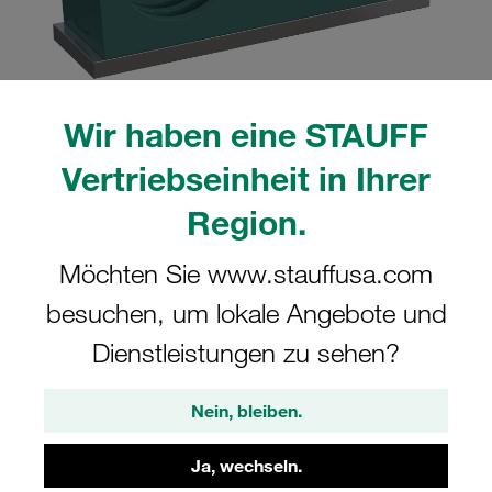
Wir haben eine STAUFF
Bitte beachten Sie: Das Bild dient nur zur Veranschaulichung und kann vom
tatsächlichen Produkt abweichen.
Vertriebseinheit in Ihrer
Mehr anzeigen
Region.
Komplettschelle Doppel-Baureihe Gr.
Möchten Sie www.stauffusa.com
1D Ø8mm Polypropylen W4
Anschweißpl., kurz Deckpl., AS-
besuchen, um lokale Angebote und
Schraube gerippt, mit Vorspannung
Dienstleistungen zu sehen?
SP-108/08-PP-GD-AS-M-W4
Nein, bleiben.
STAUFF Materialnr. 1110022582
Ja, wechseln.