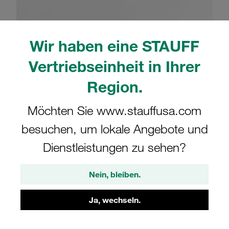
Wir haben eine STAUFF
Vertriebseinheit in Ihrer
Bitte beachten Sie: Das Bild dient nur zur Veranschaulichung und kann vom
tatsächlichen Produkt abweichen.
Region.
Mehr anzeigen
Möchten Sie www.stauffusa.com
Komplettschelle Standard-Baureihe Gr.
1a Ø12mm Polyamid W3 Deckpl., AS-
besuchen, um lokale Angebote und
Schraube Tragschienenmutter
Dienstleistungen zu sehen?
SM-112A-PA-A3Z-DP-AS-M-W3
Nein, bleiben.
STAUFF Materialnr. 1110023796
Ja, wechseln.
Technische Daten ansehen