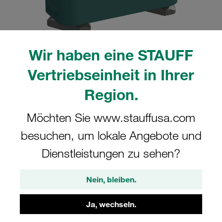
Wir haben eine STAUFF
Bitte beachten Sie: Das Bild dient nur zur Veranschaulichung und kann vom
Vertriebseinheit in Ihrer
tatsächlichen Produkt abweichen.
Mehr anzeigen
Region.
Komplettschelle Standard-Baureihe Gr.
Möchten Sie www.stauffusa.com
1a Ø8mm Polypropylen W5 Deckpl., AS-
besuchen, um lokale Angebote und
Schraube Tragschienenmutter
Dienstleistungen zu sehen?
SM-108a-PP-DP-AS-M-W5
Nein, bleiben.
STAUFF Materialnr. 1110024778
Ja, wechseln.
Technische Daten ansehen