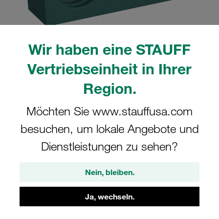
Wir haben eine STAUFF
Vertriebseinheit in Ihrer
Bitte beachten Sie: Das Bild dient nur zur Veranschaulichung und kann vom
tatsächlichen Produkt abweichen.
Mehr anzeigen
Region.
Komplettschelle Doppel-Baureihe Gr.
Möchten Sie www.stauffusa.com
1D Ø8mm Polypropylen W3 Deckpl.,
besuchen, um lokale Angebote und
AS-Schraube gerippt, mit Vorspannung
Dienstleistungen zu sehen?
108/08-PP-GD-AS-M6x40-W3
Nein, bleiben.
STAUFF Materialnr. 1110024819
Ja, wechseln.
Technische Daten ansehen