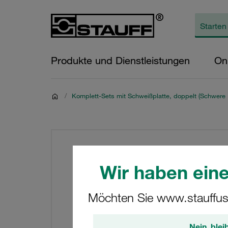
Produkte und Dienstleistungen
On
/
Komplett-Sets mit Schweißplatte, doppelt (Schwere 
Wir haben eine
Möchten Sie www.stauffus
Nein, blei