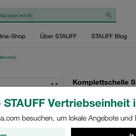
line-Shop
Über STAUFF
STAUFF Blog
Baureihe)
Komplettschelle S
Ø152mm Aluminium
 STAUFF Vertriebseinheit i
Deckpl., AS-Schra
Vorspannung
a.com besuchen, um lokale Angebote und D
SPAS-9152-AL-DPAS-
ben.
Ja,