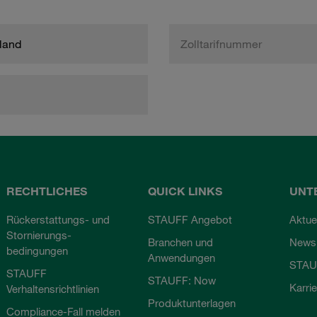
land
Zolltarifnummer
RECHTLICHES
QUICK LINKS
UNT
Rückerstattungs- und
STAUFF Angebot
Aktue
Stornierungs-
Branchen und
Newsl
bedingungen
Anwendungen
STAU
STAUFF
STAUFF: Now
Karri
Verhaltensrichtlinien
Produktunterlagen
Compliance-Fall melden