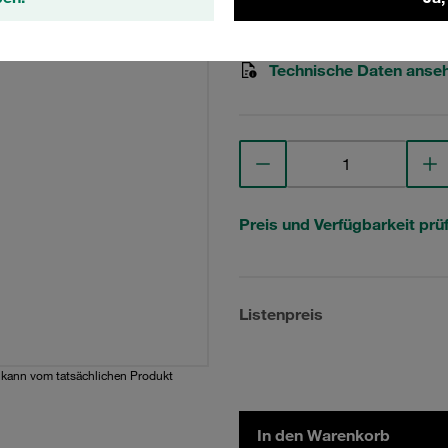
STAUFF Materialnr. 1110025
Technische Daten anse
Preis und Verfügbarkeit prü
Listenpreis
d kann vom tatsächlichen Produkt
In den Warenkorb