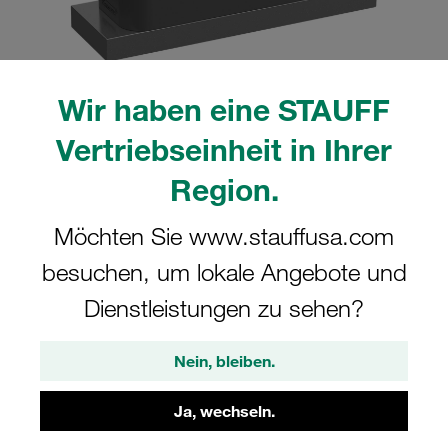
Wir haben eine STAUFF
Bitte beachten Sie: Das Bild dient nur zur Veranschaulichung und kann vom
Vertriebseinheit in Ihrer
tatsächlichen Produkt abweichen.
Mehr anzeigen
Region.
Komplettschelle Schwere Baureihe Gr.
Möchten Sie www.stauffusa.com
6S Ø54mm Polyamid W10 Deckpl., AS-
besuchen, um lokale Angebote und
Schraube Anschweißpl.
Dienstleistungen zu sehen?
SPAL-6054-PA-H-DPAL-AS-M-W10
Nein, bleiben.
STAUFF Materialnr. 1110025969
Ja, wechseln.
Technische Daten ansehen