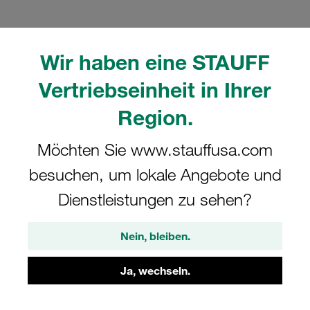
Wir haben eine STAUFF
Vertriebseinheit in Ihrer
Bitte beachten Sie: Das Bild dient nur zur Veranschaulichung und kann vom
tatsächlichen Produkt abweichen.
Region.
Mehr anzeigen
Möchten Sie www.stauffusa.com
Komplettschelle Standard-Baureihe Gr.
7 Ø61mm Polypropylen W3 Deckpl., AS-
besuchen, um lokale Angebote und
Schraube Anschweißplatte, kurz
Dienstleistungen zu sehen?
SP-761-PP-DP-AS-M-W3
Nein, bleiben.
STAUFF Materialnr. 1110028021
Ja, wechseln.
Technische Daten ansehen