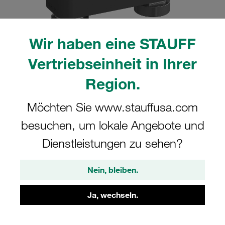
Wir haben eine STAUFF
Vertriebseinheit in Ihrer
Bitte beachten Sie: Das Bild dient nur zur Veranschaulichung und kann vom
tatsächlichen Produkt abweichen.
Region.
Mehr anzeigen
Möchten Sie www.stauffusa.com
Komplettschelle Schwere Baureihe Gr.
besuchen, um lokale Angebote und
3S Ø16mm Polyamid W16
Tragschienenmutter Deckpl., AS-
Dienstleistungen zu sehen?
Schraube gerippt, mit Vorspannung
Nein, bleiben.
GMV-3016-PA-DPAL-AS-M-W16
Ja, wechseln.
STAUFF Materialnr. 1110028228