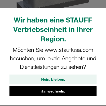
Wir haben eine STAUFF
Vertriebseinheit in Ihrer
Bitte beachten Sie: Das Bild dient nur zur Veranschaulichung und kann vom
tatsächlichen Produkt abweichen.
Region.
Mehr anzeigen
Möchten Sie www.stauffusa.com
Komplettschelle Schwere Baureihe Gr.
besuchen, um lokale Angebote und
9S Ø140mm Aluminium W25 Deckpl.,
AS-Schraube Anschweißpl.
Dienstleistungen zu sehen?
SPAL-9140-AL-DPAL-AS-M-W25
Nein, bleiben.
STAUFF Materialnr. 1110028484
Ja, wechseln.
Technische Daten ansehen