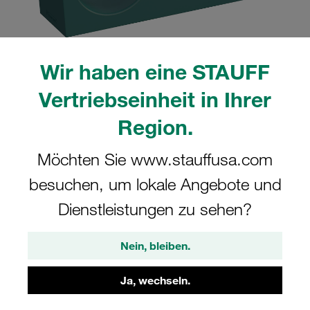
Wir haben eine STAUFF
Bitte beachten Sie: Das Bild dient nur zur Veranschaulichung und kann vom
Vertriebseinheit in Ihrer
tatsächlichen Produkt abweichen.
Mehr anzeigen
Region.
Komplettschelle Doppel-Baureihe Gr.
Möchten Sie www.stauffusa.com
2D Ø16mm Polypropylen W3 Deckpl.,
besuchen, um lokale Angebote und
AS-Schraube glatt, ohne Vorspannung
Dienstleistungen zu sehen?
gerippt, mit Vorspannung
Nein, bleiben.
216/16-PP-H-GD-AS-M8x45-W3
Ja, wechseln.
STAUFF Materialnr. 1110028981