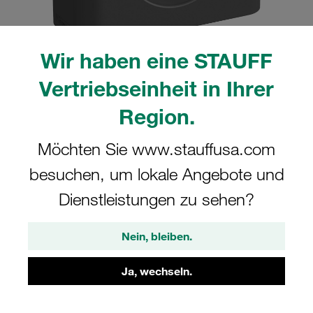
Wir haben eine STAUFF
Vertriebseinheit in Ihrer
Bitte beachten Sie: Das Bild dient nur zur Veranschaulichung und kann vom
tatsächlichen Produkt abweichen.
Region.
Mehr anzeigen
Möchten Sie www.stauffusa.com
Komplettschelle Standard-Baureihe Gr.
besuchen, um lokale Angebote und
2 Ø16mm Polyamid W3 IS-Schraube
glatt, ohne Vorspannung gerippt, mit
Dienstleistungen zu sehen?
Vorspannung
Nein, bleiben.
216-PA-H-IS-M-W3
Ja, wechseln.
STAUFF Materialnr. 1110029030