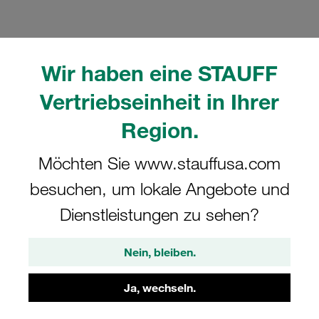
Wir haben eine STAUFF
Bitte beachten Sie: Das Bild dient nur zur Veranschaulichung und kann vom
Vertriebseinheit in Ihrer
tatsächlichen Produkt abweichen.
Mehr anzeigen
Region.
Komplettschelle Schwere Baureihe Gr.
Möchten Sie www.stauffusa.com
7S Ø73mm Polyamid W3 Deckpl., AS-
besuchen, um lokale Angebote und
Schraube Anschweißpl.,
Dienstleistungen zu sehen?
Dübelbefestigung
Nein, bleiben.
SPAL-DUEB-7073-PA-DPAL-AS-M-W3
Ja, wechseln.
STAUFF Materialnr. 1110030112